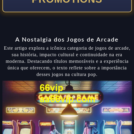
A Nostalgia dos Jogos de Arcade
Este artigo explora a icônica categoria de jogos de arcade,
sua história, impacto cultural e continuidade na era
moderna. Destacando títulos memoráveis e a experiência
única que oferecem, o texto reflete sobre a importância
desses jogos na cultura pop.