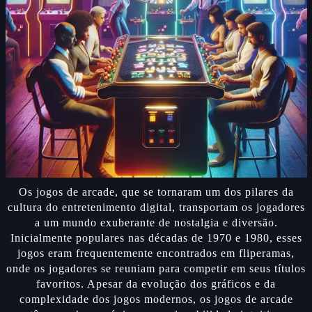
Os jogos de arcade, que se tornaram um dos pilares da
cultura do entretenimento digital, transportam os jogadores
a um mundo exuberante de nostalgia e diversão.
Inicialmente populares nas décadas de 1970 e 1980, esses
jogos eram frequentemente encontrados em fliperamas,
onde os jogadores se reuniam para competir em seus títulos
favoritos. Apesar da evolução dos gráficos e da
complexidade dos jogos modernos, os jogos de arcade