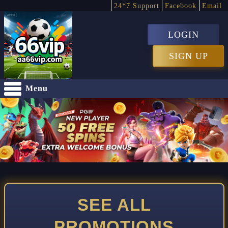
24*7 Support
Facebook
Email
LOGIN
SIGN UP
Menu
SEE ALL
PROMOTIONS